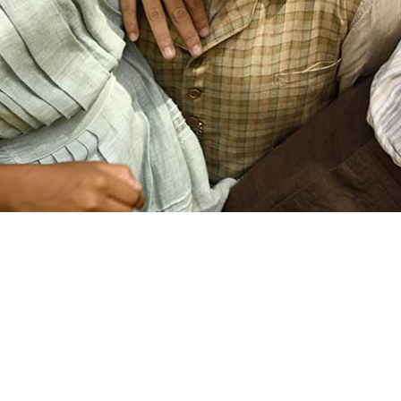
开圣传媒
业务包括海内外影视投资，影视制作，前期策划，
视网络数字内容的制作，影视后期制作，特效制作