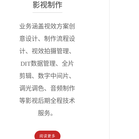
影视制作
业务涵盖视效方案创
意设计、制作流程设
计、视效拍摄管理、
DIT数据管理、全片
剪辑、数字中间片、
调光调色、音频制作
等影视后期全程技术
服务。
阅读更多