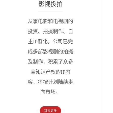
影视投拍
从事电影和电视剧的
投资、拍摄制作、自
主IP孵化。公司已完
成多部影视剧的拍摄
及制作，积累了众多
全知识产权的IP内
容，将按计划陆续走
向市场。
阅读更多