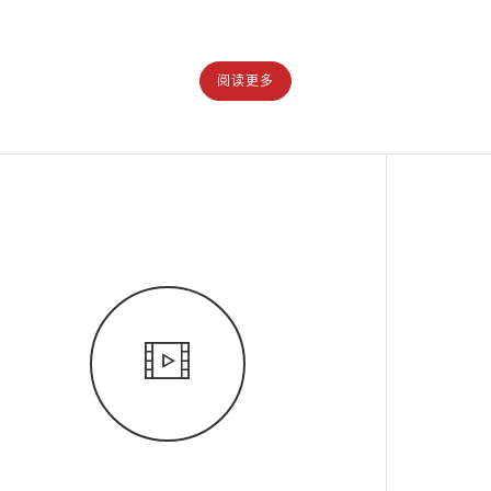
行。在上海，北京，香港，洛杉矶分别有五家子公司
阅读更多