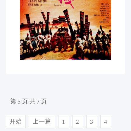
第 5 页 共 7 页
开始
上一篇
1
2
3
4